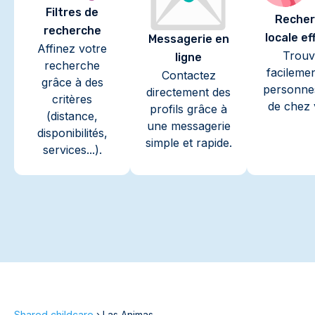
Filtres de
Recher
recherche
locale ef
Messagerie en
Affinez votre
Trouv
ligne
recherche
facileme
Contactez
grâce à des
personne
directement des
critères
de chez 
profils grâce à
(distance,
une messagerie
disponibilités,
simple et rapide.
services...).
Shared childcare
›
Las Animas