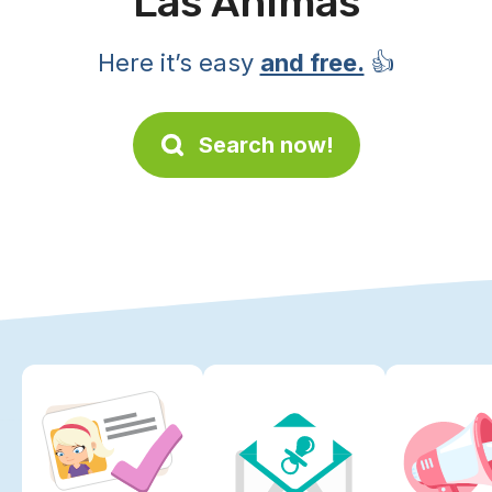
Las Animas
Here it’s easy
and free.
👍
Search now!