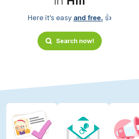
in
Hill
Here it’s easy
and free.
👍
Search now!