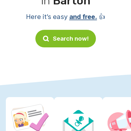
in
Barton
Here it’s easy
and free.
👍
Search now!